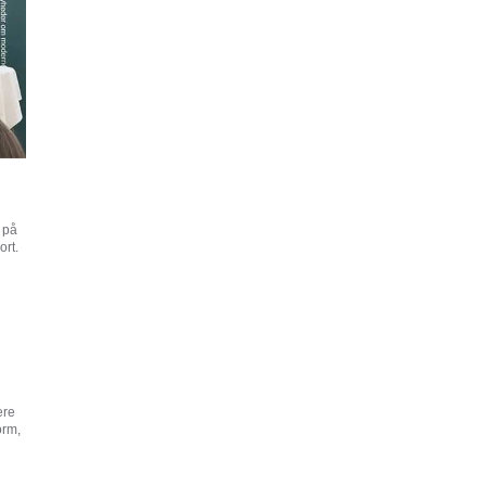
t på
ort.
ere
orm,