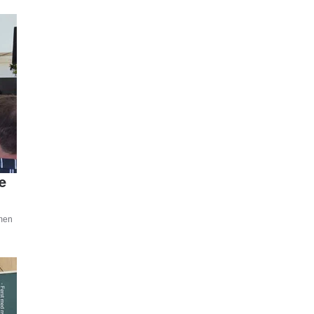
e
amen