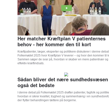
Her matcher Kræftplan V patienternes
behov - her kommer den til kort
Kræftpatienter, læger, eksperter og politikere diskuterer i denne deba
Folkemødet 2025 hvor Kræftplan V leverer – og hvor den kommer til k
Sammen søger de svar på, hvordan vi skaber en mere patientnær og
effektiv kræftindsats.
Sådan bliver det nære sundhedsvæsen
også det bedste
I denne debat på Folkemødet 2025 drøfter
patienter, fagfolk og politik
hvordan vi sikrer kvalitet, tryghed og sammenhæng i en sundhedsref
der flytter behandlingen tættere på borgerne.