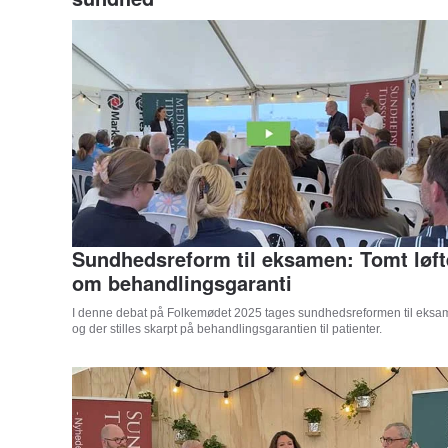
Sundhedsreform til eksamen: Tomt løft
om behandlingsgaranti
I denne debat på Folkemødet 2025 tages sundhedsreformen til eks
og der stilles skarpt på behandlingsgarantien til patienter.