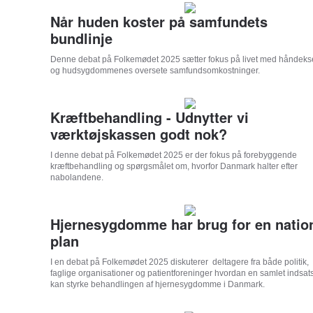
Når huden koster på samfundets
bundlinje
Denne debat på Folkemødet 2025 sætter fokus på livet med håndek
og hudsygdommenes oversete samfundsomkostninger.
Kræftbehandling - Udnytter vi
værktøjskassen godt nok?
I denne debat på Folkemødet 2025 er der fokus på forebyggende
kræftbehandling og spørgsmålet om, hvorfor Danmark halter efter
nabolandene.
Hjernesygdomme har brug for en natio
plan
I en debat på Folkemødet 2025 diskuterer deltagere fra både politik,
faglige organisationer og patientforeninger hvordan en samlet indsat
kan styrke behandlingen af hjernesygdomme i Danmark.