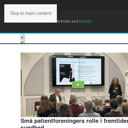
Skip to main content
FORSIDE
SYGDOMME
PODCAST
DEBAT
Små patientforeningers rolle i fremtide
sundhed