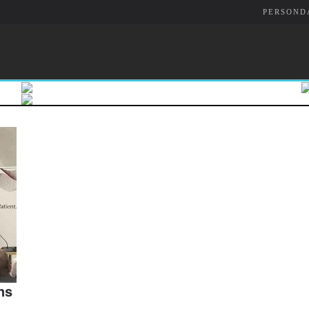
PERSOND
ns