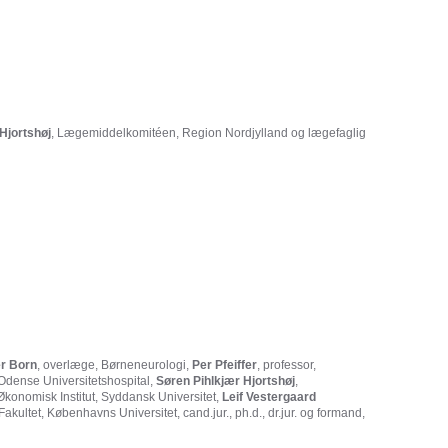
Hjortshøj
, Lægemiddelkomitéen, Region Nordjylland og lægefaglig
r Born
, overlæge, Børneneurologi,
Per Pfeiffer
, professor,
dense Universitetshospital,
Søren Pihlkjær Hjortshøj
,
Økonomisk Institut, Syddansk Universitet,
Leif Vestergaard
 Fakultet, Københavns Universitet, cand.jur., ph.d., dr.jur. og formand,