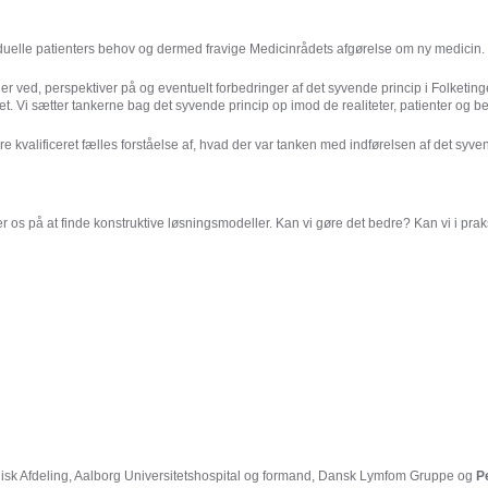
viduelle patienters behov og dermed fravige Medicinrådets afgørelse om ny medicin.
er ved, perspektiver på og eventuelt forbedringer af det syvende princip i Folketin
pet. Vi sætter tankerne bag det syvende princip op imod de realiteter, patienter og 
re kvalificeret fælles forståelse af, hvad der var tanken med indførelsen af det syven
r os på at finde konstruktive løsningsmodeller. Kan vi gøre det bedre? Kan vi i prak
isk Afdeling, Aalborg Universitetshospital og formand, Dansk Lymfom Gruppe og
P