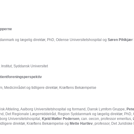
ipperne
anmark og lægelig direktør, PhD, Odense Universitetshospital og
Søren Pihlkjær 
Institut, Syddansk Universitet
atientforeningsperspektiv
em, Medicinrådet og tidligere direktør, Kræftens Bekæmpelse
isk Afdeling, Aalborg Universitetshospital og formand, Dansk Lymfom Gruppe,
Pete
and, Det Regionale Lægemiddelråd, Region Syddanmark og lægelig direktør, PhD, O
org Universitetshospital,
Kjeld Møller Pedersen
, can. oecon, professor emeritus, 
tidligere direktør, Kræftens Bekæmpelse og
Mette Hartlev
, professor, Det Juridiske