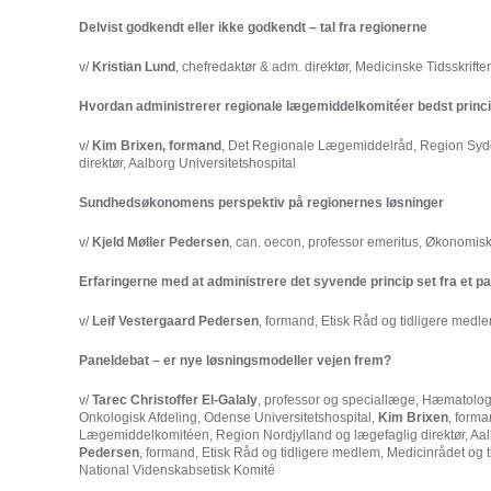
Delvist godkendt eller ikke godkendt – tal fra regionerne
v/
Kristian Lund
, chefredaktør & adm. direktør, Medicinske Tidsskrifter
Hvordan administrerer regionale lægemiddelkomitéer bedst princ
v/
Kim Brixen, formand
, Det Regionale Lægemiddelråd, Region Sydd
direktør, Aalborg Universitetshospital
Sundhedsøkonomens perspektiv på regionernes løsninger
v/
Kjeld Møller Pedersen
, can. oecon, professor emeritus, Økonomisk 
Erfaringerne med at administrere det syvende princip set fra et p
v/
Leif Vestergaard Pedersen
, formand, Etisk Råd og tidligere medl
Paneldebat – er nye løsningsmodeller vejen frem?
v/
Tarec Christoffer El-Galaly
, professor og speciallæge, Hæmatolog
Onkologisk Afdeling, Odense Universitetshospital,
Kim Brixen
, form
Lægemiddelkomitéen, Region Nordjylland og lægefaglig direktør, Aalb
Pedersen
, formand, Etisk Råd og tidligere medlem, Medicinrådet og 
National Videnskabsetisk Komité